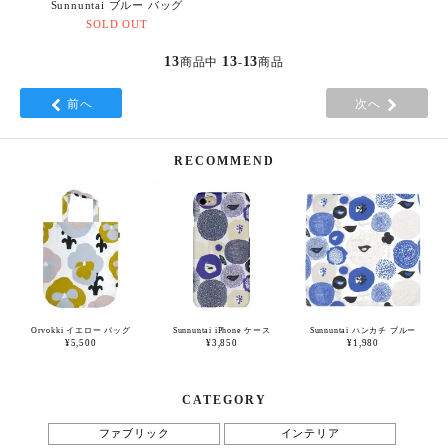
Sunnuntai ブルー バッグ
SOLD OUT
13
13
13
商品中
-
商品
前へ
次へ
RECOMMEND
Orvokki イエロー バッグ
Sunnuntai iPhone ケース
Sunnuntai ハンカチ ブルー
¥5,500
¥3,850
¥1,980
CATEGORY
ファブリック
インテリア