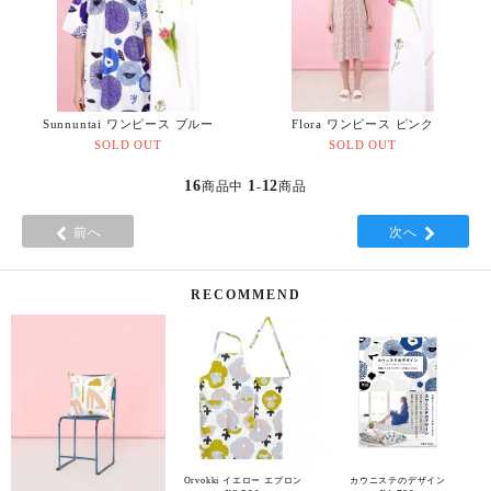
Sunnuntai ワンピース ブルー
Flora ワンピース ピンク
SOLD OUT
SOLD OUT
16
1
12
商品中
-
商品
前へ
次へ
RECOMMEND
Orvokki イエロー エプロン
カウニステのデザイン