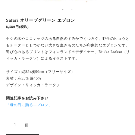
Safari オリーブグリーン エプロン
8,580円(税込)
ヤシの木やココナッツのある自然のすみかでくつろぐ、野生のヒョウと
もチーターともつかない大きな生きものたちが印象的なエプロンです。
遊び心のあるプリントはフィンランドのデザイナー、Riikka Laakso（リ
ィッカ・ラークソ）によるイラストです。
サイズ：縦85x横90cm（フリーサイズ）
素材：麻55% 綿45%
デザイン：リィッカ・ラークソ
関連記事をお読み下さい
「母の日に贈るエプロン」
個