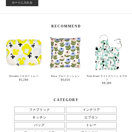
カートに入れる
RECOMMEND
Orvokki イエロー トレー
Flora ブルー クッション
Tutti Frutti ライトグリーン エプロ
ン
¥5,280
¥6,050
¥8,580
CATEGORY
ファブリック
インテリア
キッチン
エプロン
バッグ
トレー