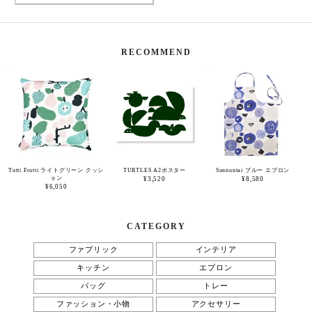
RECOMMEND
Tutti Frutti ライトグリーン クッシ
TURTLES A2ポスター
Sunnuntai ブルー エプロン
ョン
¥3,520
¥8,580
¥6,050
CATEGORY
ファブリック
インテリア
キッチン
エプロン
バッグ
トレー
ファッション・小物
アクセサリー